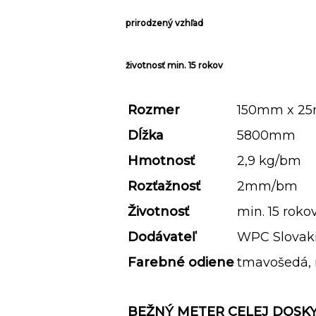
prirodzený vzhľad
životnosť min. 15 rokov
Rozmer
150mm x 2
Dĺžka
5800mm
Hmotnosť
2,9 kg/bm
Rozťažnosť
2mm/bm
Životnosť
min. 15 roko
Dodávateľ
WPC Slovak
Farebné odiene
tmavošedá,
BEŽNÝ METER CELEJ DOSK