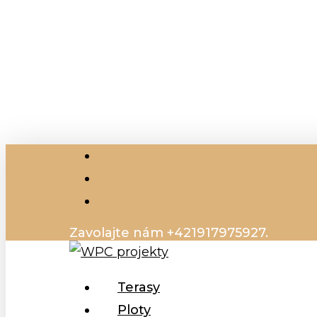
Skip
to
main
content
facebook
instagram
email
Zavolajte nám +421917975927.
Menu
Terasy
Ploty