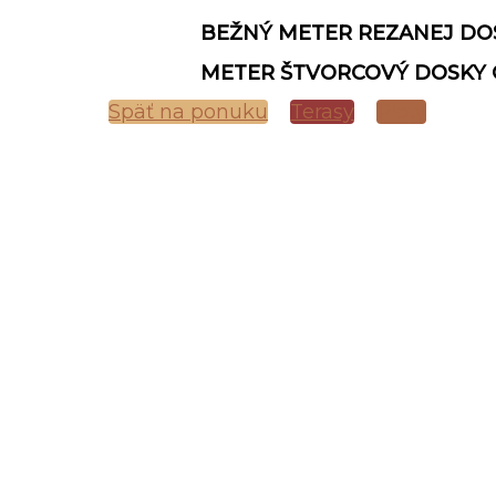
BEŽNÝ METER REZANEJ DO
METER ŠTVORCOVÝ DOSKY
Späť na ponuku
Terasy
Ploty