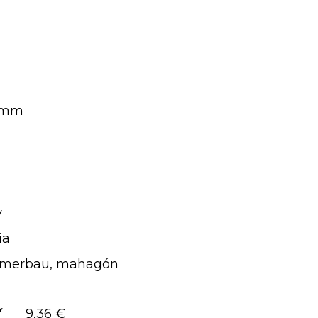
5mm
v
ia
 merbau, mahagón
Y
9,36 €