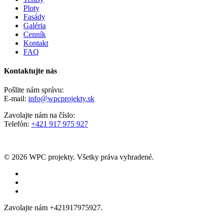
Ploty
Fasády
Galéria
Cenník
Kontakt
FAQ
Kontaktujte nás
Pošlite nám správu:
E-mail:
info@wpcprojekty.sk
Zavolajte nám na číslo:
Telefón:
+421 917 975 927
© 2026 WPC projekty. Všetky práva vyhradené.
facebook
instagram
whatsapp
Close
Zavolajte nám +421917975927.
Menu