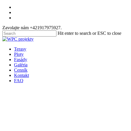
Skip
facebook
to
instagram
main
email
content
Zavolajte nám +421917975927.
Hit enter to search or ESC to close
Close
Search
Menu
Terasy
Ploty
Fasády
Galéria
Cenník
Kontakt
FAQ
PRÍSLUŠENSTVO FASÁDY